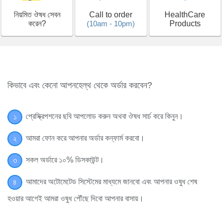
নিয়মিত ঔষধ সেবন
Call to order
HealthCare
করেন?
(10am - 10pm)
Products
কিভাবে এবং কেনো আপনহেল্‌থ থেকে অর্ডার করবেন?
প্রেস্ক্রিপশনের ছবি আপলোড করুন অথবা ঔষধ সার্চ করে কিনুন।
১
আমরা ফোন করে আপনার অর্ডার কন্ফার্ম করবো।
২
সকল অর্ডারে ১০% ডিসকাউন্ট।
৩
আমাদের অটোমেটেড সিস্টেমের মাধ্যমে জানবো এবং আপনার ওষুধ শেষ
৪
হওয়ার আগেই আমরা ওষুধ পৌঁছে দিবো আপনার বাসায়।