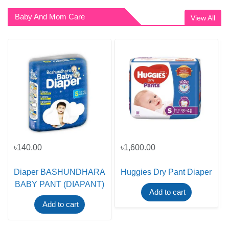
Baby And Mom Care
View All
৳140.00
৳1,600.00
Diaper BASHUNDHARA
Huggies Dry Pant Diaper
BABY PANT (DIAPANT)
Add to cart
Add to cart