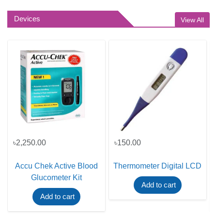
Devices
View All
৳2,250.00
৳150.00
Accu Chek Active Blood
Thermometer Digital LCD
Glucometer Kit
Add to cart
Add to cart