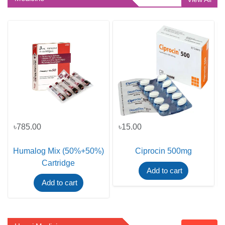
৳785.00
৳15.00
Humalog Mix (50%+50%)
Ciprocin 500mg
Cartridge
Add to cart
Add to cart