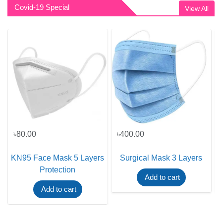
Covid-19 Special
View All
৳80.00
৳400.00
KN95 Face Mask 5 Layers
Surgical Mask 3 Layers
Protection
Add to cart
Add to cart