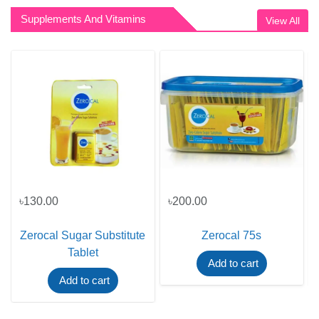
Supplements And Vitamins
View All
৳130.00
৳200.00
Zerocal Sugar Substitute
Zerocal 75s
Tablet
Add to cart
Add to cart