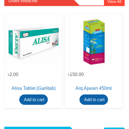
Unani Medicine
View All
৳2.00
৳150.00
Alisa Tablet (Garlitab)
Arq.Ajwain 450ml
Add to cart
Add to cart