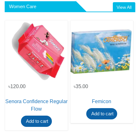
Women Care
View All
৳120.00
৳35.00
Senora Confidence Regular
Femicon
Flow
Add to cart
Add to cart